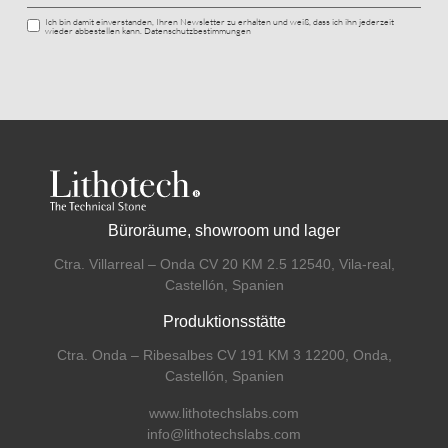
Ich bin damit einverstanden, Ihren Newsletter zu erhalten und weiß, dass ich ihn jederzeit
wieder abbestellen kann. Datenschutzbestimmungen
Büroräume, showroom und lager
Ctra. Villarreal – Onda CV 20 KM 2.5 12540, Vila-real,
Castellón, Spanien
Produktionsstätte
Ctra. Onda – Ribesalbes CV 191 KM 3 12200, Onda,
Castellón, Spanien
www.lithotechslabs.com
info@lithotechslabs.com