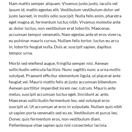
Nam mattis semper aliquam. Vivamus justo justo, iaculis vel
ipsum id, mattis egestas elit. Vestibulum vestibulum dolor vel
justo laoreet, in mollis odio suscipit. Nulla felis enim, pharetra
eget magna at, fermentum luctus nibh. Vivamus molestie ante
ac dolor luctus, non vestibulum erat lobortis. Maecenas
accumsan tempor venenatis. Nam egestas ante et eros viverra,
eu pulvinar mauris cursus. Nullam felis tortor, luctus eu arcu
in, lobortis feugiat nulla. Duis ac suscipit sapien, dapibus
tempor urna.
Morbi sed eleifend augue, fringilla semper nisi. Aenean
sollicitudin vehicula facilisis. Nunc sagittis nunc a urna mollis
volutpat. Praesent efficitur elementum ligula, ut placerat ante
feugiat vel. Mauris mattis felis at justo accumsan bibendum.
Aenean porttitor imperdiet lorem nec rutrum. Mauris ante
metus, suscipit accumsan luctus eget, tincidunt ac ante.
Maecenas sollicitudin fermentum leo, sed volutpat eros
suscipit ut. Ut accumsan at eros in vulputate. Nullam quis nibh
ut sapien porta venenatis sed eu ex. Vestibulum et purus leo.
Donec quis fermentum eros, non vestibulum diam.
Pellentesque vitae sapien quis nisl consectetur lacinia.