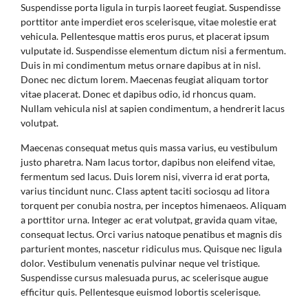
Suspendisse porta ligula in turpis laoreet feugiat. Suspendisse
porttitor ante imperdiet eros scelerisque, vitae molestie erat
vehicula. Pellentesque mattis eros purus, et placerat ipsum
vulputate id. Suspendisse elementum dictum nisi a fermentum.
Duis in mi condimentum metus ornare dapibus at in nisl.
Donec nec dictum lorem. Maecenas feugiat aliquam tortor
vitae placerat. Donec et dapibus odio, id rhoncus quam.
Nullam vehicula nisl at sapien condimentum, a hendrerit lacus
volutpat.
Maecenas consequat metus quis massa varius, eu vestibulum
justo pharetra. Nam lacus tortor, dapibus non eleifend vitae,
fermentum sed lacus. Duis lorem nisi, viverra id erat porta,
varius tincidunt nunc. Class aptent taciti sociosqu ad litora
torquent per conubia nostra, per inceptos himenaeos. Aliquam
a porttitor urna. Integer ac erat volutpat, gravida quam vitae,
consequat lectus. Orci varius natoque penatibus et magnis dis
parturient montes, nascetur ridiculus mus. Quisque nec ligula
dolor. Vestibulum venenatis pulvinar neque vel tristique.
Suspendisse cursus malesuada purus, ac scelerisque augue
efficitur quis. Pellentesque euismod lobortis scelerisque.